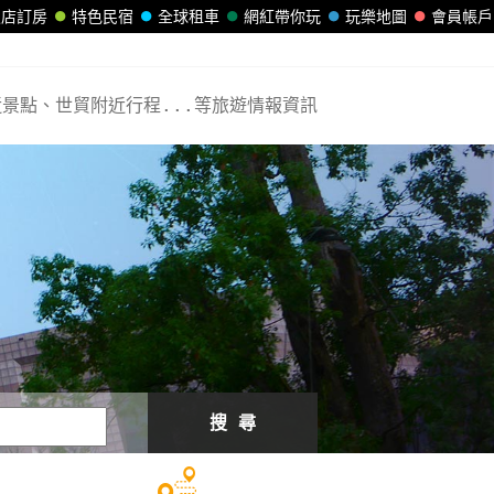
飯店訂房
特色民宿
全球租車
網紅帶你玩
玩樂地圖
會員帳戶
景點、世貿附近行程...等旅遊情報資訊
搜 尋