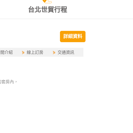
台北世貿行程
詳細資料
房間介紹
⋟
線上訂房
⋟
交通資訊
，
的套房內，