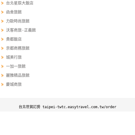
⋟
台北星辰大飯店
線
⋟
函舍旅館
上
客
⋟
力歐時尚旅館
服
⋟
沃客商旅-正義館
⋟
貴都飯店
⋟
京都商務旅館
紅
利
⋟
城美行旅
查
⋟
一加一旅館
詢
⋟
麗雅精品旅館
⋟
慶城商旅
訂
房
Q&A
台北世貿訂房 taipei-twtc.easytravel.com.tw/order
台北世貿訂房
台北世貿優惠
台北世貿景點
台北世貿行程
國
Copyright ©
四方通行
台北世貿住宿網
旅