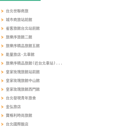
單
⋟
台北世聯商旅
管
⋟
城市商旅站前館
理
⋟
雀客旅館台北站前館
⋟
旅樂序旅館二館
會
⋟
旅樂序精品旅館五館
員
帳
⋟
能量旅店-北車館
戶
⋟
旅樂序精品旅館(近台北車站)...
⋟
皇家玫瑰旅館站前館
⋟
皇家玫瑰旅館中山館
客
服
⋟
皇家玫瑰旅館西門館
聯
⋟
台北發現青年旅舍
絡
⋟
金弘旅店
單
⋟
寶格利時尚旅館
⋟
台北國際飯店
Line