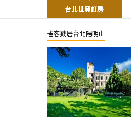
台北世貿訂房
雀客藏居台北陽明山