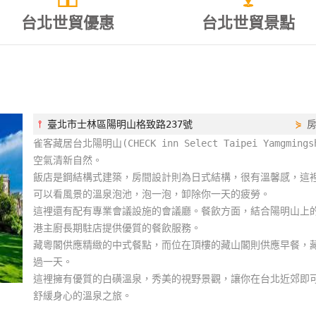
台北世貿優惠
台北世貿景點
⫯
臺北市士林區陽明山格致路237號
⋟
雀客藏居台北陽明山(CHECK inn Select Taipei Yamg
空氣清新自然。
飯店是鋼結構式建築，房間設計則為日式結構，很有溫馨感，這
可以看風景的溫泉泡池，泡一泡，卸除你一天的疲勞。
這裡還有配有專業會議設施的會議廳。餐飲方面，結合陽明山上
港主廚長期駐店提供優質的餐飲服務。
藏粵閣供應精緻的中式餐點，而位在頂樓的藏山閣則供應早餐，
過一天。
這裡擁有優質的白磺溫泉，秀美的視野景觀，讓你在台北近郊即
舒緩身心的溫泉之旅。