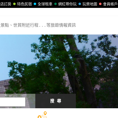
飯店訂房
特色民宿
全球租車
網紅帶你玩
玩樂地圖
會員帳戶
景點、世貿附近行程...等旅遊情報資訊
搜 尋