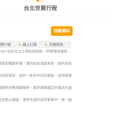
台北世貿行程
詳細資料
房間介紹
⋟
線上訂房
⋟
交通資訊
mingshan)位於台北士林區格致路，四周環境優美，
裡房型種類多樣，還特設有溫泉客房，房內就有
的特色食材，設計一系列中式的餐點，並特聘香
藏飲軒供應現磨咖啡，眾多選擇讓您於飯店內度
可在群山環繞、渾然天成的自然美景中，來一趟