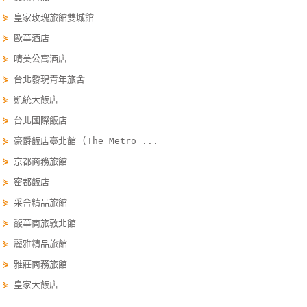
單
⋟
皇家玫瑰旅館雙城館
管
⋟
歐華酒店
理
⋟
晴美公寓酒店
⋟
台北發現青年旅舍
會
⋟
凱統大飯店
員
⋟
台北國際飯店
帳
⋟
豪爵飯店臺北館 (The Metro ...
戶
⋟
京都商務旅館
⋟
密都飯店
客
⋟
采舍精品旅館
服
⋟
馥華商旅敦北館
聯
絡
⋟
麗雅精品旅館
單
⋟
雅莊商務旅館
⋟
皇家大飯店
Line