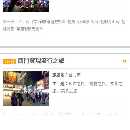
第一天：台北龍山寺→剝皮寮歷史街區→艋舺清水巖祖師廟→艋舺青山宮→艋
舺公園→華西街觀光夜市
»
西門發現流行之旅
1日遊
旅遊地：
台北市
主 題：
知性之旅, 購物之旅, 文化之
旅, 美食之旅
第一天：西門町商圈→阿宗麵線→成都楊桃冰→西本願寺廣場→西門紅樓→老
天祿滷味