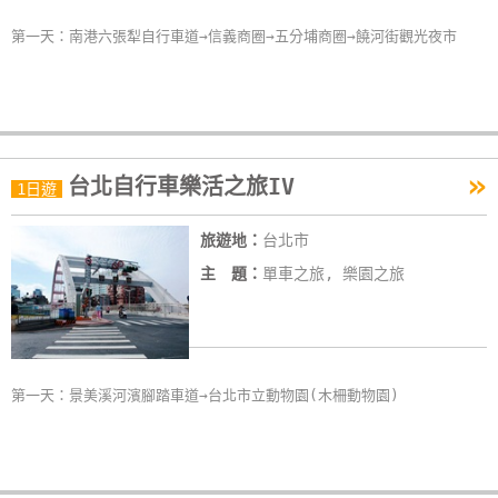
卡
第一天：南港六張犁自行車道→信義商圈→五分埔商圈→饒河街觀光夜市
訂
房
請
»
款
台北自行車樂活之旅IV
1日遊
收
據
旅遊地：
台北市
主 題：
單車之旅, 樂園之旅
合
作
提
案
第一天：景美溪河濱腳踏車道→台北市立動物園(木柵動物園)
飯
店
合