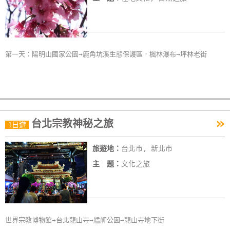
第一天：陽明山國家公園→鹿角坑溪生態保護區．楓林瀑布→坪林老街
»
台北宗教神秘之旅
1日遊
旅遊地：
台北市, 新北市
主 題：
文化之旅
世界宗教博物館→台北龍山寺→艋舺公園→龍山寺地下街