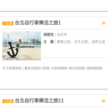
單
管
理
»
台北自行車樂活之旅I
1日遊
會
旅遊地：
台北市
員
主 題：
單車之旅, 文化之旅, 自然之旅
帳
戶
客
社子島環島與二重疏洪道自行車道→大稻埕碼頭→迪化街商圈→海峽城隍廟
服
聯
絡
單
»
台北自行車樂活之旅II
1日遊
Line