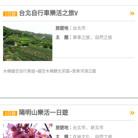
作
»
台北自行車樂活之旅V
1日遊
廠
旅遊地：
台北市
商
主 題：
單車之旅, 自然之旅
合
作
旅
木柵貓空自行車道→貓空木柵觀光茶園→景美河濱公園
伴
計
劃
»
陽明山樂活一日遊
1日遊
商
品
旅遊地：
台北市, 新北市
宣
傳
主 題：
在地文化, 自然之旅