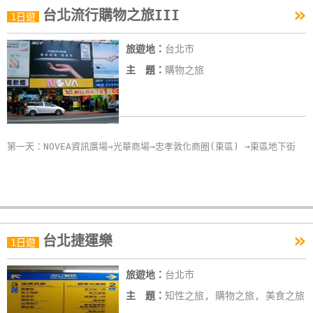
»
台北流行購物之旅III
特
1日遊
色
旅遊地：
台北市
民
宿
主 題：
購物之旅
全
球
第一天：NOVEA資訊廣場→光華商場→忠孝敦化商圈(東區) →東區地下街
租
車
網
紅
»
台北捷運樂
1日遊
帶
你
旅遊地：
台北市
玩
主 題：
知性之旅, 購物之旅, 美食之旅