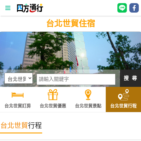
台北世貿住宿
四
方
通
行
訂
房
搜 尋
台
灣
訂
台北世貿訂房
台北世貿優惠
台北世貿景點
台北世貿行程
房
台北世貿
行程
直接跟飯店訂房
HOT