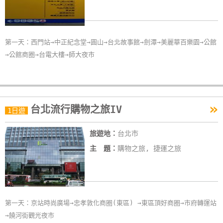
玩
樂
地
第一天：西門站→中正紀念堂→圓山→台北故事館→劍潭→美麗華百樂園→公館
圖
→公館商圈→台電大樓→師大夜市
顧
客
服
»
務
台北流行購物之旅IV
1日遊
旅遊地：
台北市
顧
主 題：
購物之旅, 捷運之旅
客
滿
意
度
第一天：京站時尚廣場→忠孝敦化商圈(東區) →東區頂好商圈→市府轉運站
→饒河街觀光夜市
訂