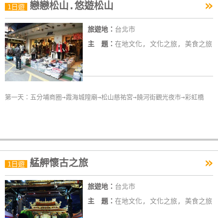
»
戀戀松山.悠遊松山
1日遊
旅遊地：
台北市
主 題：
在地文化, 文化之旅, 美食之旅
第一天：五分埔商圈→霞海城隍廟→松山慈祐宮→饒河街觀光夜市→彩虹橋
»
艋舺懷古之旅
1日遊
旅遊地：
台北市
主 題：
在地文化, 文化之旅, 美食之旅