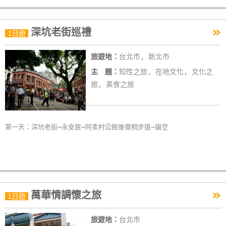
»
深坑老街巡禮
1日遊
旅遊地：
台北市, 新北市
主 題：
知性之旅, 在地文化, 文化之
旅, 美食之旅
第一天：深坑老街→永安居→阿柔村公館後賞桐步道→貓空
»
萬華情調懷之旅
1日遊
旅遊地：
台北市