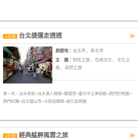
»
台北捷運走透透
1日遊
旅遊地：
台北市, 新北市
主 題：
知性之旅, 在地文化, 文化之
旅, 自然之旅
第一天：淡水老街→淡水漁人碼頭→關渡宮→臺北市立美術館→西門町商圈→
西門紅樓→台北龍山寺→大稻埕碼頭→迪化街商圈
»
經典艋舺風雲之旅
1日遊