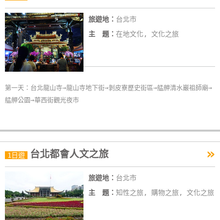
旅遊地：
台北市
主 題：
在地文化, 文化之旅
第一天：台北龍山寺→龍山寺地下街→剝皮寮歷史街區→艋舺清水巖祖師廟→
艋舺公園→華西街觀光夜市
»
台北都會人文之旅
1日遊
旅遊地：
台北市
主 題：
知性之旅, 購物之旅, 文化之旅