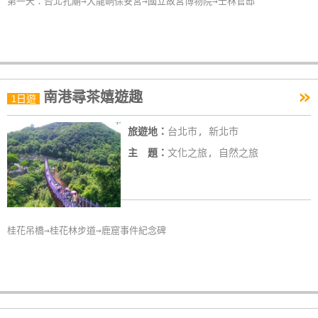
第一天：台北孔廟→大龍峒保安宮→國立故宮博物院→士林官邸
»
南港尋茶嬉遊趣
1日遊
旅遊地：
台北市, 新北市
主 題：
文化之旅, 自然之旅
桂花吊橋→桂花林步道→鹿窟事件紀念碑