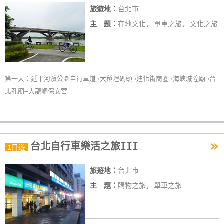
旅遊地：
台北市
線
上
主 題：
在地文化, 單車之旅, 文化之旅
客
服
第一天：延平河濱公園自行車道→大稻埕碼頭→迪化街商圈→海峽城隍廟→台
紅
北孔廟→大龍峒保安宮
利
查
詢
»
台北自行車樂活之旅III
1日遊
訂
房
旅遊地：
台北市
Q&A
主 題：
購物之旅, 單車之旅
國
旅