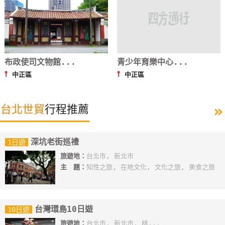
布政使司文物館...
青少年育樂中心...
⫯
⫯
中正區
中正區
»
台北世貿
行程推薦
深坑老街巡禮
1日遊
旅遊地：
台北市, 新北市
主 題：
知性之旅, 在地文化, 文化之旅, 美食之旅
台灣環島10日遊
10日遊
旅遊地：
台北市, 新北市, 桃...