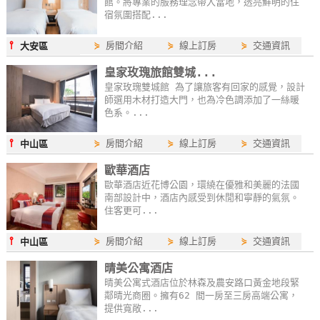
館。將專業的服務理念帶入當地，透亮鮮明的住
作
宿氛圍搭配...
⫯
⋟
房間介紹
⋟
線上訂房
⋟
交通資訊
大安區
廠
皇家玫瑰旅館雙城...
商
皇家玫瑰雙城館 為了讓旅客有回家的感覺，設計
合
師選用木材打造大門，也為冷色調添加了一絲暖
色系。...
作
⫯
⋟
房間介紹
⋟
線上訂房
⋟
交通資訊
中山區
旅
歐華酒店
伴
歐華酒店近花博公園，環繞在優雅和美麗的法國
計
南部設計中，酒店內感受到休閒和寧靜的氣氛。
住客更可...
劃
⫯
⋟
房間介紹
⋟
線上訂房
⋟
交通資訊
中山區
商
晴美公寓酒店
品
晴美公寓式酒店位於林森及農安路口黃金地段緊
鄰晴光商圈。擁有62 間一房至三房高端公寓，
宣
提供寬敞...
傳