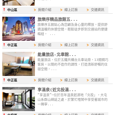
單
⫯
⋟
房間介紹
⋟
線上訂房
⋟
交通資訊
中山區
管
理
旅樂序精品旅館五...
旅樂序五館貼心為您顧及身心靈的釋放，提供舒
適溫暖的休憩空間，輕鬆徒步即到交通站的便捷
樞紐， ...
會
員
⫯
⋟
房間介紹
⋟
線上訂房
⋟
交通資訊
中正區
帳
戶
能量旅店-北車館...
能量旅店，位於五鐵共構台北車站旁，13間精巧
客房，以簡約不造作的調性，打造清新舒暢的住
宿空間，...
客
服
⫯
⋟
房間介紹
⋟
線上訂房
⋟
交通資訊
中正區
聯
享溫泉(近北投溫...
絡
“享溫泉”─位於百年溫泉起源地「北投」，大屯
單
山系群山綿延之處，於繁忙喧鬧中享受著城市的
一隅寧...
Line