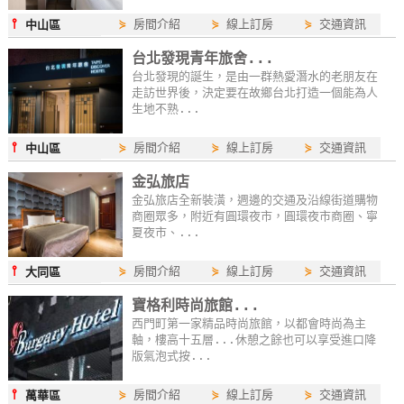
⫯
⋟
房間介紹
⋟
線上訂房
⋟
交通資訊
中山區
台北發現青年旅舍...
台北發現的誕生，是由一群熱愛潛水的老朋友在
走訪世界後，決定要在故鄉台北打造一個能為人
生地不熟...
⫯
⋟
房間介紹
⋟
線上訂房
⋟
交通資訊
中山區
金弘旅店
金弘旅店全新裝潢，週邊的交通及沿線街道購物
商圈眾多，附近有圓環夜市，圓環夜市商圈、寧
夏夜市、...
⫯
⋟
房間介紹
⋟
線上訂房
⋟
交通資訊
大同區
寶格利時尚旅館...
西門町第一家精品時尚旅館，以都會時尚為主
軸，樓高十五層...休憩之餘也可以享受進口降
版氣泡式按...
⫯
⋟
房間介紹
⋟
線上訂房
⋟
交通資訊
萬華區