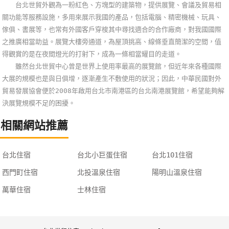
台北世貿外觀為一粉紅色、方塊型的建築物，提供展覽、會議及貿易相
關功能等服務設施，多用來展示我國的產品，包括電腦、精密機械、玩具、
傢俱、書展等，也常有外國客戶穿梭其中尋找適合的合作廠商，對我國國際
之推廣相當助益。展覽大樓旁通道，為屋頂挑高、線條垂直簡潔的空間，值
得觀賞的是在夜間燈光的打射下，成為一條相當耀目的走道。
雖然台北世貿中心曾是世界上使用率最高的展覽館，但近年來各種國際
大展的規模也是與日俱增，逐漸產生不敷使用的狀況；因此，中華民國對外
貿易發展協會便於2008年啟用台北市南港區的台北南港展覽館，希望能夠解
決展覽規模不足的困擾。
相關網站推薦
台北住宿
台北小巨蛋住宿
台北101住宿
西門町住宿
北投溫泉住宿
陽明山溫泉住宿
萬華住宿
士林住宿