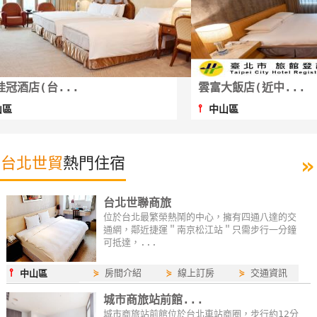
特
色
民
宿
星西門行旅(西門...
⫯
萬華區
全
球
租
»
台北世貿
熱門住宿
車
台北世聯商旅
網
位於台北最繁榮熱鬧的中心，擁有四通八達的交
通網，鄰近捷運＂南京松江站＂只需步行一分鐘
紅
可抵達，...
帶
你
⫯
⋟
房間介紹
⋟
線上訂房
⋟
交通資訊
中山區
玩
城市商旅站前館...
城市商旅站前館位於台北車站商圈，步行約12分