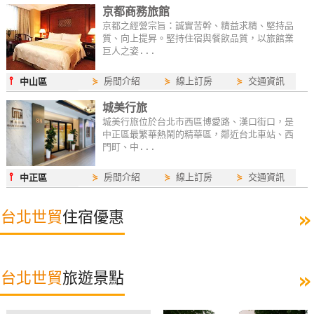
京都商務旅館
京都之經營宗旨：誠實苦幹、精益求精、堅持品
質、向上提昇。堅持住宿與餐飲品質，以旅館業
巨人之姿...
⫯
⋟
房間介紹
⋟
線上訂房
⋟
交通資訊
中山區
城美行旅
城美行旅位於台北市西區博愛路、漢口街口，是
中正區最繁華熱鬧的精華區，鄰近台北車站、西
門町、中...
⫯
⋟
房間介紹
⋟
線上訂房
⋟
交通資訊
中正區
»
台北世貿
住宿優惠
»
台北世貿
旅遊景點