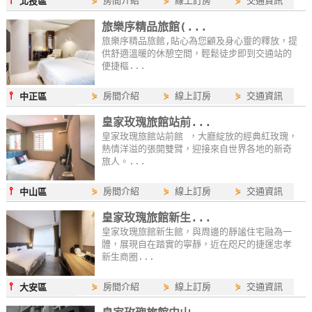
⫯
⋟
房間介紹
⋟
線上訂房
⋟
交通資訊
北投區
線
旅樂序精品旅館(...
上
旅樂序精品旅館,貼心為您顧及身心靈的釋放，提
客
供舒適溫暖的休憩空間，輕鬆徒步即到交通站的
服
便捷樞...
⫯
⋟
房間介紹
⋟
線上訂房
⋟
交通資訊
中正區
紅
皇家玫瑰旅館站前...
利
皇家玫瑰旅館站前館 ，大廳綻放的經典紅玫瑰，
查
熱情洋溢的張開雙臂，迎接來自世界各地的新奇
旅人。...
詢
⫯
⋟
房間介紹
⋟
線上訂房
⋟
交通資訊
中山區
訂
皇家玫瑰旅館新生...
房
皇家玫瑰旅館新生館，與周邊的靜謐住宅融為一
Q&A
體，展現自在踏實的寧靜，近在咫尺的捷運忠孝
新生商圈...
⫯
⋟
房間介紹
⋟
線上訂房
⋟
交通資訊
大安區
國
旅