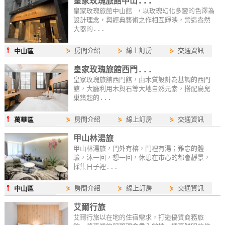
皇家玫瑰旅館中山...
卡
皇家玫瑰旅館中山館 ，以玫瑰幻化多變的色澤為
設計理念，與經典藝術之作相互輝映，營造盎然
訂
大器的...
房
⫯
⋟
房間介紹
⋟
線上訂房
⋟
交通資訊
中山區
請
皇家玫瑰旅館西門...
皇家玫瑰旅館西門館，由木質設計為基調的西門
款
館，大廳利用木與石等大地自然元素，搭配鳥兒
收
巢築起的...
據
⫯
⋟
房間介紹
⋟
線上訂房
⋟
交通資訊
萬華區
合
甲山林湯旅
作
甲山林湯旅，門外有榕，門裡有湯；難忘的體
提
驗，沐一回，想一回，休憩在市心的都會靜景，
案
採集日子裡...
⫯
⋟
房間介紹
⋟
線上訂房
⋟
交通資訊
中山區
飯
艾爾行旅
店
艾爾行旅以在地的住宿需求，打造優質商務旅
合