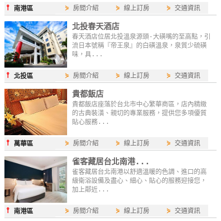
⫯
⋟
房間介紹
⋟
線上訂房
⋟
交通資訊
南港區
北投春天酒店
春天酒店位居北投溫泉源頭-大磺嘴的至高點，引
流日本號稱『帝王泉』的白磺溫泉，泉質少硫磺
味，具...
⫯
⋟
房間介紹
⋟
線上訂房
⋟
交通資訊
北投區
貴都飯店
貴都飯店座落於台北市中心繁華商區，店內精緻
的古典裝潢、親切的專業服務，提供您多項優質
貼心服務...
⫯
⋟
房間介紹
⋟
線上訂房
⋟
交通資訊
萬華區
雀客藏居台北南港...
雀客藏居台北南港以舒適溫暖的色調、進口的高
級衛浴設備及盡心、細心、貼心的服務迎接您，
加上鄰近...
⫯
⋟
房間介紹
⋟
線上訂房
⋟
交通資訊
南港區