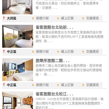
可抵達台北車站，附近商圈林立、客房選擇多
玩
樣、交通便...
樂
地
⫯
⋟
房間介紹
⋟
線上訂房
⋟
交通資訊
大同區
圖
雀客旅館台北站前...
雀客旅館站前館是台北市首間工業風格的設計旅
顧
館，裝潢以簡約不造作的LOFT工業風格做為整體
客
調性 距...
服
⫯
務
⋟
房間介紹
⋟
線上訂房
⋟
交通資訊
中正區
旅樂序旅館二館...
旅樂序二館心為您顧及身心靈的釋放，提供舒適
顧
溫暖的休憩空間，輕鬆徒步即到交通站的便捷樞
客
紐， 為...
滿
⫯
⋟
房間介紹
⋟
線上訂房
⋟
交通資訊
中正區
意
度
雀客旅館台北松江...
CHECK inn台北市首間工業風格的設計旅館，裝
潢以簡約不造作的LOFT工業風格做為整體調性，
鄰近行天...
訂