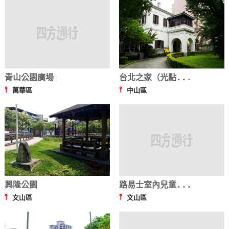
青山公園廣場
台北之家（光點...
⫯
⫯
萬華區
中山區
興隆公園
路易士室內兒童...
⫯
⫯
文山區
文山區