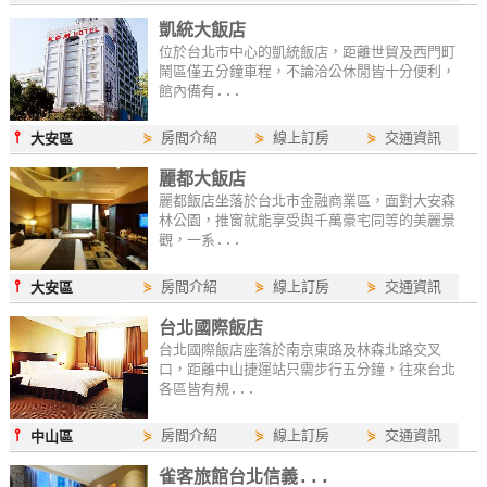
凱統大飯店
位於台北市中心的凱統飯店，距離世貿及西門町
鬧區僅五分鐘車程，不論洽公休閒皆十分便利，
館內備有...
⫯
⋟
房間介紹
⋟
線上訂房
⋟
交通資訊
大安區
麗都大飯店
麗都飯店坐落於台北市金融商業區，面對大安森
林公園，推窗就能享受與千萬豪宅同等的美麗景
觀，一系...
⫯
⋟
房間介紹
⋟
線上訂房
⋟
交通資訊
大安區
台北國際飯店
台北國際飯店座落於南京東路及林森北路交叉
口，距離中山捷運站只需步行五分鐘，往來台北
各區皆有規...
⫯
⋟
房間介紹
⋟
線上訂房
⋟
交通資訊
中山區
雀客旅館台北信義...