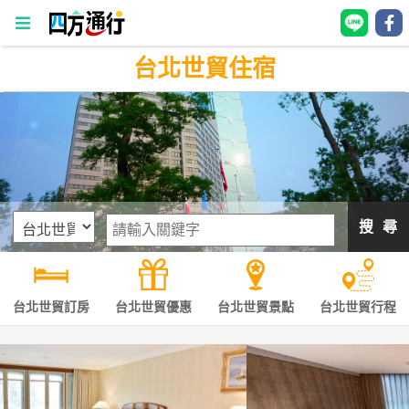
台北世貿住宿
四
方
通
行
訂
房
搜 尋
台
灣
訂
台北世貿訂房
台北世貿優惠
台北世貿景點
台北世貿行程
房
直接跟飯店訂房
HOT