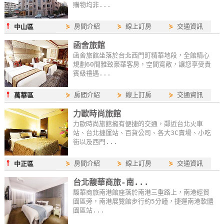
購物均非...
⫯
⋟
房間介紹
⋟
線上訂房
⋟
交通資訊
中山區
函舍旅館
函舍旅館坐落於台北西門町精華地段，全館精心
規劃60間雅致豪華客房，空間寬敞，讓您享受貴
賓級禮遇...
⫯
⋟
房間介紹
⋟
線上訂房
⋟
交通資訊
萬華區
力歐時尚旅館
力歐時尚旅館擁有便捷的交通，鄰近台北火車
站、台北捷運站、百貨公司、各大3C賣場、小吃
街以及西門...
⫯
⋟
房間介紹
⋟
線上訂房
⋟
交通資訊
中正區
台北馥華商旅-南...
馥華商旅南港館座落於南港三重路上，南港經貿
園區旁，南港展覽館步行約5分鐘，捷運南港軟體
園區站...