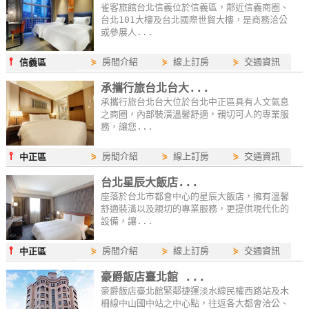
雀客旅館台北信義位於信義區，鄰近信義商圈、
台北101大樓及台北國際世貿大樓，是商務洽公
或參展人...
⫯
⋟
房間介紹
⋟
線上訂房
⋟
交通資訊
信義區
承攜行旅台北台大...
承攜行旅台北台大位於台北中正區具有人文氣息
之商圈，內部裝潢溫馨舒適，親切可人的專業服
務，讓您...
⫯
⋟
房間介紹
⋟
線上訂房
⋟
交通資訊
中正區
台北星辰大飯店...
座落於台北市都會中心的星辰大飯店，擁有溫馨
舒適裝潢以及親切的專業服務，更提供現代化的
設備，讓...
⫯
⋟
房間介紹
⋟
線上訂房
⋟
交通資訊
中正區
豪爵飯店臺北館 ...
豪爵飯店臺北館緊鄰捷運淡水線民權西路站及木
柵線中山國中站之中心點，往返各大都會洽公、